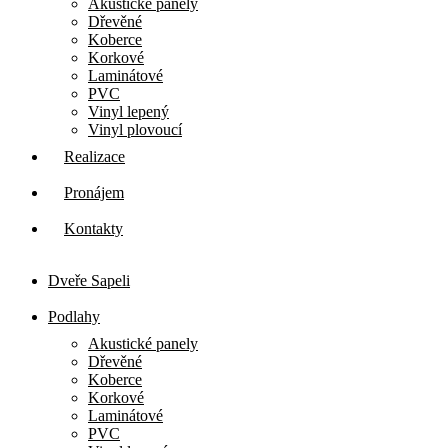
Akustické panely
Dřevěné
Koberce
Korkové
Laminátové
PVC
Vinyl lepený
Vinyl plovoucí
Realizace
Pronájem
Kontakty
Dveře Sapeli
Podlahy
Akustické panely
Dřevěné
Koberce
Korkové
Laminátové
PVC