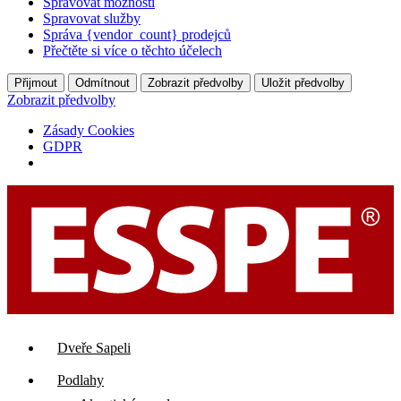
Spravovat možnosti
Spravovat služby
Správa {vendor_count} prodejců
Přečtěte si více o těchto účelech
Přijmout
Odmítnout
Zobrazit předvolby
Uložit předvolby
Zobrazit předvolby
Zásady Cookies
GDPR
Přejít
k
obsahu
Dveře Sapeli
Podlahy