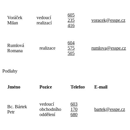
605
Voráček
vedoucí
235
voracek@esspe.cz
Milan
realizací
416
604
Rumlová
realizace
575
rumlova@esspe.cz
Romana
505
Podlahy
Jméno
Pozice
Telefon
E-mail
vedoucí
603
Bc. Bártek
obchodního
170
bartek@esspe.cz
Petr
oddělení
680