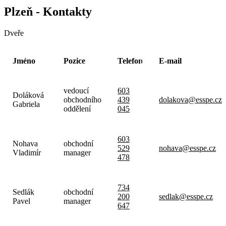
Plzeň - Kontakty
Dveře
Jméno
Pozice
Telefon
E-mail
vedoucí
603
Doláková
obchodního
439
dolakova@esspe.cz
Gabriela
oddělení
045
603
Nohava
obchodní
529
nohava@esspe.cz
Vladimír
manager
478
734
Sedlák
obchodní
200
sedlak@esspe.cz
Pavel
manager
647