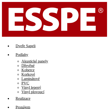
Přejít
k
obsahu
Dveře Sapeli
Podlahy
Akustické panely
Dřevěné
Koberce
Korkové
Laminátové
PVC
Vinyl lepený
Vinyl plovoucí
Realizace
Pronájem