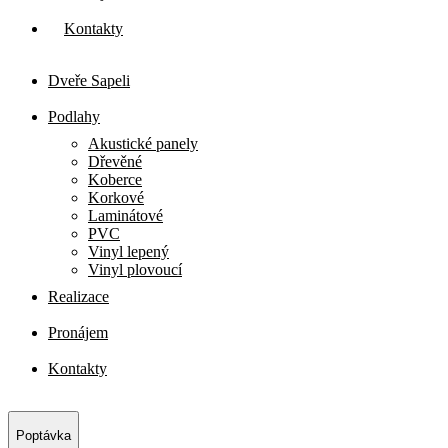
Kontakty
Dveře Sapeli
Podlahy
Akustické panely
Dřevěné
Koberce
Korkové
Laminátové
PVC
Vinyl lepený
Vinyl plovoucí
Realizace
Pronájem
Kontakty
Poptávka