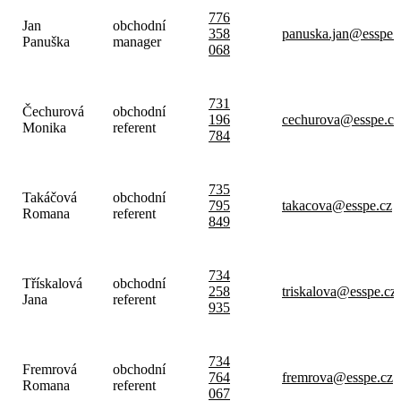
776
Jan
obchodní
358
panuska.jan@esspe.
Panuška
manager
068
731
Čechurová
obchodní
196
cechurova@esspe.cz
Monika
referent
784
735
Takáčová
obchodní
795
takacova@esspe.cz
Romana
referent
849
734
Třískalová
obchodní
258
triskalova@esspe.cz
Jana
referent
935
734
Fremrová
obchodní
764
fremrova@esspe.cz
Romana
referent
067