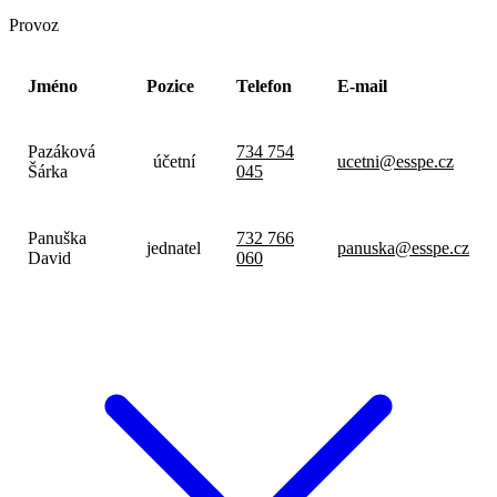
Provoz
Jméno
Pozice
Telefon
E-mail
Pazáková
734 754
účetní
ucetni@esspe.cz
Šárka
045
Panuška
732 766
jednatel
panuska@esspe.cz
David
060