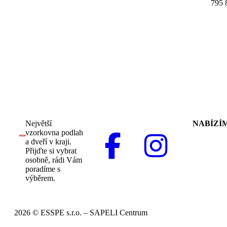
795 
Největší
NABÍZÍ
vzorkovna podlah
a dveří v kraji.
Přijďte si vybrat
osobně, rádi Vám
poradíme s
výběrem.
2026 © ESSPE s.r.o. – SAPELI Centrum