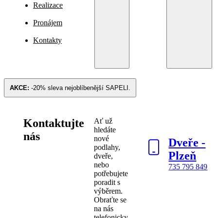
Realizace
Pronájem
Kontakty
AKCE:
-20% sleva nejoblíbenější
SAPELI
.
Kontaktujte
Ať už
hledáte
nás
nové
Dveře -
podlahy,
Plzeň
dveře,
nebo
735 795 849
potřebujete
poradit s
výběrem.
Obraťte se
na nás
telefonicky,