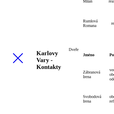
Milan
rea
Rumlová
r
Romana
Dveře
Karlovy
Jméno
Po
Vary -
Kontakty
ve
Zábranová
ob
Irena
od
Svobodová
ob
Irena
ref