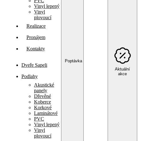
PVC
Vinyl lepený
Vinyl
plovoucí
Realizace
Pronájem
Kontakty
Poptávka
Dveře Sapeli
Aktuální
akce
Podlahy
Akustické
panely
Dřevěné
Koberce
Korkové
Laminátové
PVC
Vinyl lepený
Vinyl
plovoucí