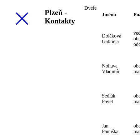
Dveře
Plzeň -
Jméno
Po
Kontakty
ve
Doláková
ob
Gabriela
odd
Nohava
ob
Vladimír
ma
Sedlák
ob
Pavel
ma
Jan
ob
Panuška
ma