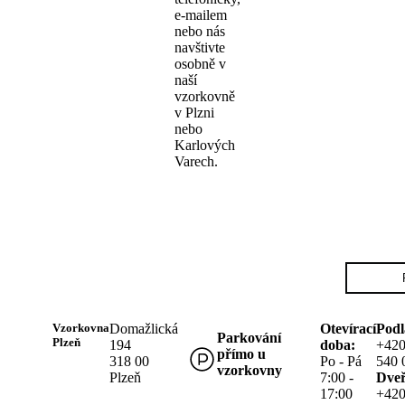
e-mailem
nebo nás
navštivte
osobně v
naší
vzorkovně
v Plzni
nebo
Karlových
Varech.
Vzorkovna
Domažlická
Otevírací
Podl
Parkování
Plzeň
194
doba:
+420
přímo u
318 00
Po - Pá
540 
vzorkovny
Plzeň
7:00 -
Dveř
17:00
+420