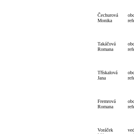
Čechurová
ob
Monika
ref
Takáčová
ob
Romana
ref
Třískalová
ob
Jana
ref
Fremrová
ob
Romana
ref
Voráček
ve