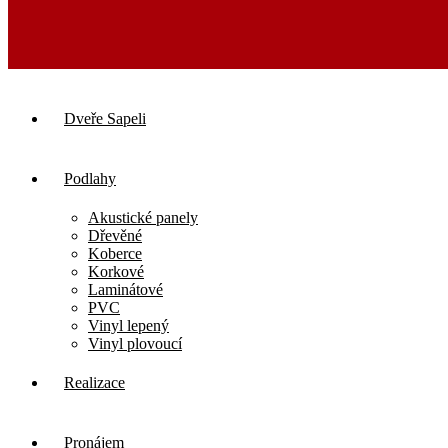
Dveře Sapeli
Podlahy
Akustické panely
Dřevěné
Koberce
Korkové
Laminátové
PVC
Vinyl lepený
Vinyl plovoucí
Realizace
Pronájem