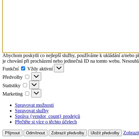
Abychom poskytli co nejlepší služby, používáme k ukládání a/nebo př
je chování při procházení nebo jedinečná ID na tomto webu. Nesouhlas
Funkční
Funkční
Vždy aktivní
Předvolby
Předvolby
Statistiky
Statistiky
Marketing
Marketing
Spravovat možnosti
Spravovat služby
Správa {vendor_count} prodejců
Přečtěte si více o těchto účelech
Zobrazi
Přijmout
Odmítnout
Zobrazit předvolby
Uložit předvolby