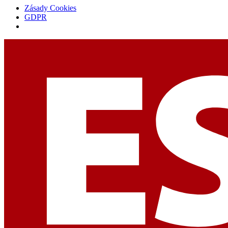
Zásady Cookies
GDPR
Přejít
k
obsahu