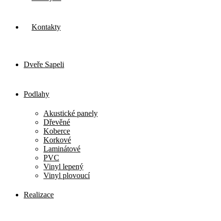
Kontakty
Dveře Sapeli
Podlahy
Akustické panely
Dřevěné
Koberce
Korkové
Laminátové
PVC
Vinyl lepený
Vinyl plovoucí
Realizace